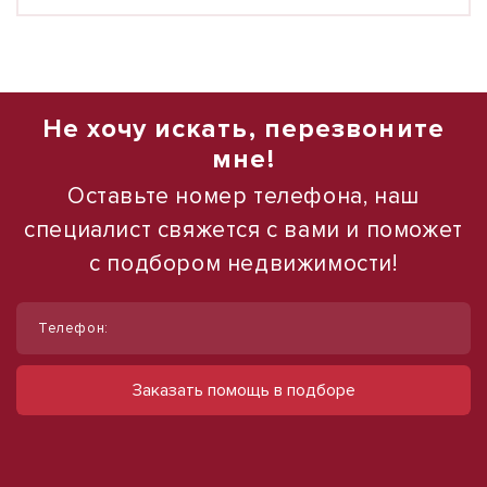
Не хочу искать, перезвоните
мне!
Оставьте номер телефона, наш
специалист свяжется с вами и поможет
с подбором недвижимости!
1
1
/
/
7
10
Телефон:
Сдам торговое помещение, 535 м²
Сдам торговое помещение, 185 м²
ул Мира, д. 30
ул Ленина, д. 93
Заказать помощь в подборе
180 000 руб.
60 000 руб.
336 руб./м²
324 руб./м²