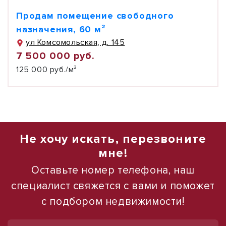
Продам помещение свободного
назначения, 60 м²
ул Комсомольская, д. 145
7 500 000 руб.
125 000 руб./м²
Не хочу искать, перезвоните
мне!
Оставьте номер телефона, наш
специалист свяжется с вами и поможет
с подбором недвижимости!
1
1
/
/
24
10