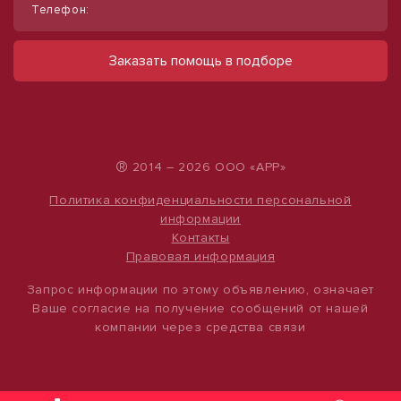
Телефон:
Продам помещение свободного
Сдам торговое помещение, 185 м²
назначения, 300 м²
ул Ленина, д. 93
Заказать помощь в подборе
60 000 руб.
ул Мира, д. 20/1
20 000 000 руб.
324 руб./м²
66 667 руб./м²
®
2014 – 2026 ООО «АРР»
Политика конфиденциальности персональной
информации
Контакты
Правовая информация
Запрос информации по этому объявлению, означает
Ваше согласие на получение сообщений от нашей
компании через средства связи
1
/
4
1
/
13