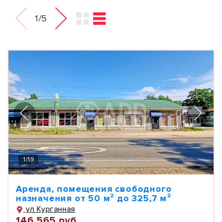
1/5
1
/
19
Аренда, помещения свободного
назначения от 50 м² до 325,7 м²
ул Курганная
146 565 руб.