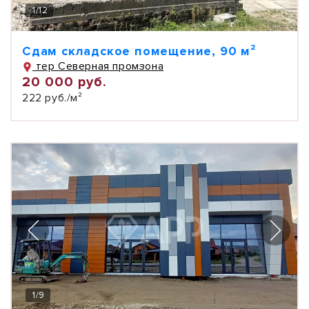
1
/
12
Сдам складское помещение, 90 м²
тер Северная промзона
20 000 руб.
222 руб./м²
1
/
9