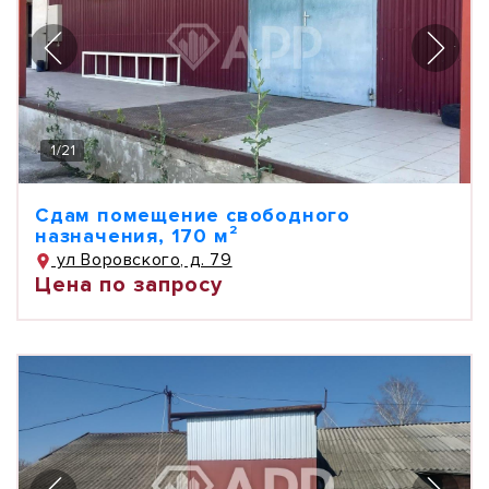
1
/
21
Сдам помещение свободного
назначения, 170 м²
ул Воровского, д. 79
Цена по запросу