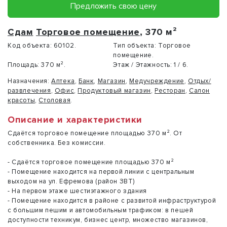
Предложить свою цену
Сдам
Торговое помещение
, 370 м²
Код объекта:
60102.
Тип объекта:
Торговое
помещение.
Площадь:
370 м².
Этаж / Этажность:
1 / 6.
Назначения:
Аптека
,
Банк
,
Магазин
,
Медучреждение
,
Отдых/
развлечения
,
Офис
,
Продуктовый магазин
,
Ресторан
,
Салон
красоты
,
Столовая
.
Описание и характеристики
Сдаётся торговое помещение площадью 370 м². От
собственника. Без комиссии.
- Сдаётся торговое помещение площадью 370 м²
- Помещение находится на первой линии с центральным
выходом на ул. Ефремова (район ЗВТ)
- На первом этаже шестиэтажного здания
- Помещение находится в районе с развитой инфраструктурой
с большим пешим и автомобильным трафиком: в пешей
доступности техникум, бизнес центр, множество магазинов,