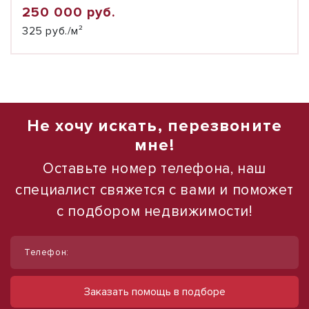
250 000 руб.
325 руб./м²
Не хочу искать, перезвоните
мне!
Оставьте номер телефона, наш
специалист свяжется с вами и поможет
с подбором недвижимости!
1
1
/
/
3
10
Телефон:
Сдам торговое помещение 300 м²
Сдам торговое помещение, 185 м²
(Строительство, реконструкция )
ул Ленина, д. 93
Заказать помощь в подборе
60 000 руб.
ул Новороссийская, д. 147