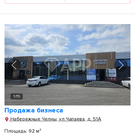
1
/
15
Продажа бизнеса
Набережные Челны, ул Чапаева, д. 51А
Площадь:
92 м²