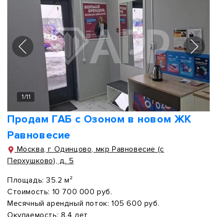
1
/
11
Продам ГАБ с Озоном в новом ЖК
Равновесие
Москва, г Одинцово, мкр Равновесие (с
Перхушково), д. 5
Площадь:
35.2 м²
Стоимость:
10 700 000 руб.
Месячный арендный поток:
105 600 руб.
Окупаемость:
8.4 лет