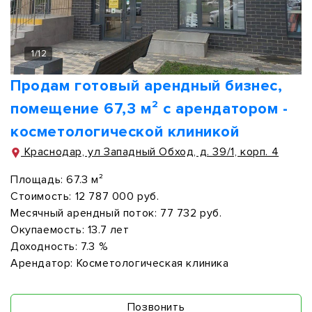
1
/
12
Продам готовый арендный бизнес,
помещение 67,3 м² с арендатором -
косметологической клиникой
Краснодар, ул Западный Обход, д. 39/1, корп. 4
Площадь:
67.3 м²
Стоимость:
12 787 000 руб.
Месячный арендный поток:
77 732 руб.
Окупаемость:
13.7 лет
Доходность:
7.3 %
Арендатор:
Косметологическая клиника
Позвонить