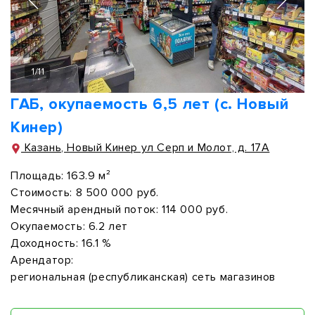
1
/
11
ГАБ, окупаемость 6,5 лет (с. Новый
Кинер)
Казань, Новый Кинер ул Серп и Молот, д. 17А
Площадь:
163.9 м²
Стоимость:
8 500 000 руб.
Месячный арендный поток:
114 000 руб.
Окупаемость:
6.2 лет
Доходность:
16.1 %
Арендатор:
региональная (республиканская) сеть магазинов