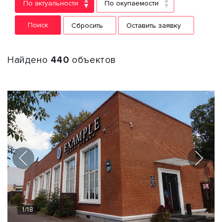
По актуальности
По окупаемости
Поиск
Сбросить
Оставить заявку
Найдено
440
объектов
1
/
18