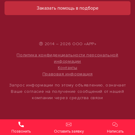
ул Тургенева, д. 181
ул Ленина, д. 93
Заказать помощь в подборе
12 000 руб.
60 000 руб.
1 000 руб./м²
324 руб./м²
®
2014 – 2026 ООО «АРР»
Политика конфиденциальности персональной
информации
Контакты
Правовая информация
Запрос информации по этому объявлению, означает
Ваше согласие на получение сообщений от нашей
компании через средства связи
1
1
/
/
10
4
Сдам торговое помещение, 12 м²
Продам помещение свободного
назначения, 484 м²
ул Халтурина, д. 88
Оставить заявку
Написать