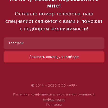
мне!
Оставьте номер телефона, наш
специалист свяжется с вами и поможет
с подбором недвижимости!
1
1
/
/
10
10
Телефон:
Сдам торговое помещение, 12 м²
Сдам торговое помещение, 185 м²
ул Тургенева, д. 181
ул Ленина, д. 93
Заказать помощь в подборе
12 000 руб.
60 000 руб.
1 000 руб./м²
324 руб./м²
®
2014 – 2026 ООО «АРР»
Политика конфиденциальности персональной
информации
Контакты