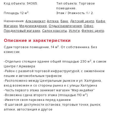
Код объекта:
94365.
Тип объекта:
Торговое
помещение.
Площадь:
12 м².
Этаж / Этажность:
1 / 2.
Назначения:
Алкомаркет
,
Аптека
,
Банк
,
Детский центр
,
Кафе
,
Магазин
,
Медучреждение
,
Отдых/развлечения
,
Офис
,
Продуктовый магазин
,
Салон красоты
,
Услуги
,
Фитнес центр
.
Описание и характеристики
Сдам торговое помещение, 14 м². От собственника. Без
комиссии.
-Отдельно стоящее здание общей площадью 230 м², в самом
Центре г.Армавира
-Район с развитой торговой инфраструктурой, с оживлённом
пешим и автомобильным трафиком
-Расположено между Центральным рынком и ул. Халтурина,
вход возможен и со стороны рынка и с улицы Халтурина
-Часть первого этажа занимает магазин "Мир индейки"
-Возможна сдача второго этажа (площадью 110 м²)
-Имеется своя парковка перед зданием
-В шаговой доступности останова, торговые точки, рынок,
аптеки, автостанция и другое