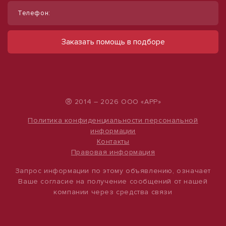
Телефон:
Сдам помещение свободного
Сдам торговое помещение, 185 м²
назначения, 30 м². Помещения
ул Ленина, д. 93
Заказать помощь в подборе
60 000 руб.
площадью 30, 85, 160 м²+ навес
324 руб./м²
снт Радуга, Марьинский проезд
15 000 руб.
500 руб./м²
®
2014 – 2026 ООО «АРР»
Политика конфиденциальности персональной
информации
Контакты
Правовая информация
Запрос информации по этому объявлению, означает
Ваше согласие на получение сообщений от нашей
компании через средства связи
1
/
4