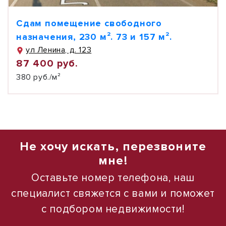
Сдам помещение свободного
назначения, 230 м². 73 и 157 м².
ул Ленина, д. 123
87 400 руб.
380 руб./м²
Не хочу искать, перезвоните
мне!
Оставьте номер телефона, наш
специалист свяжется с вами и поможет
с подбором недвижимости!
1
1
/
/
9
10