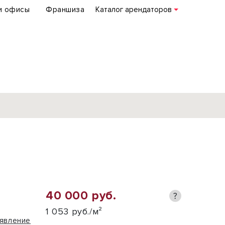
и офисы
Франшиза
Каталог арендаторов
База объектов
коммерческой
недвижимости
по всей России
40 000 руб.
?
Подробнее
1 053 руб./м²
явление