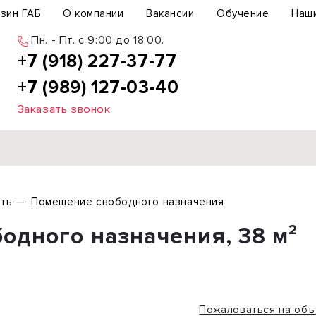
зин ГАБ
О компании
Вакансии
Обучение
Наш
Пн. - Пт. c 9:00 до 18:00.
+7 (918) 227-37-77
+7 (989) 127-03-40
Заказать звонок
Продажа
ть
Помещение свободного назначения
ьный участок
Офис
одного назначения, 38 м²
ьное здание
Торговое помещение
бщепит
Свободного назначения
с-центр
Склад
вый центр
Бизнес
Пожаловаться на объ