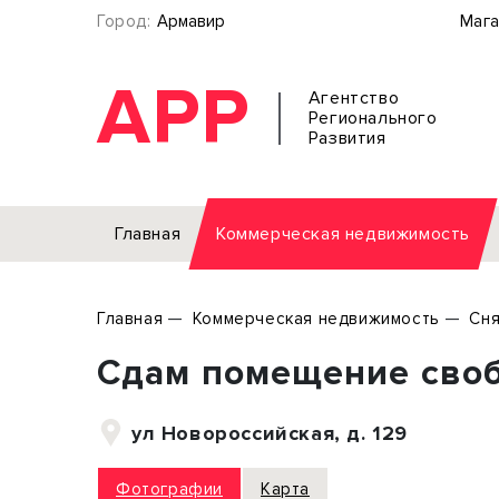
Город:
Армавир
Мага
АРР
Агентство
Регионального
Развития
Главная
Коммерческая недвижимость
Аренда
Главная
Коммерческая недвижимость
Сня
Офис
Земел
Сдам помещение своб
Торговое помещение
Отдел
Свободного назначения
Под о
ул Новороссийская, д. 129
Склад
Бизне
Производство
Торго
Фотографии
Карта