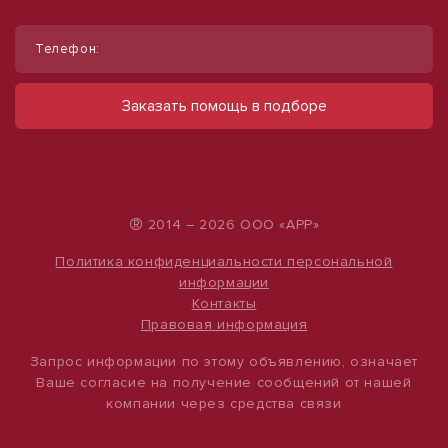
1
1
/
/
6
4
Телефон:
Сдам торговое помещение, 130 м²
Продам помещение свободного
назначения, 484 м²
ул Карла Маркса, д. 53
Заказать помощь в подборе
65 000 руб.
ул Ефремова, д. 162
6 000 000 руб.
500 руб./м²
12 397 руб./м²
®
2014 – 2026 ООО «АРР»
Политика конфиденциальности персональной
информации
Контакты
Правовая информация
Запрос информации по этому объявлению, означает
Ваше согласие на получение сообщений от нашей
компании через средства связи
1
/
9