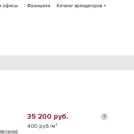
и офисы
Франшиза
Каталог арендаторов
База объектов
коммерческой
недвижимости
по всей России
35 200 руб.
?
Подробнее
400 руб./м²
явление