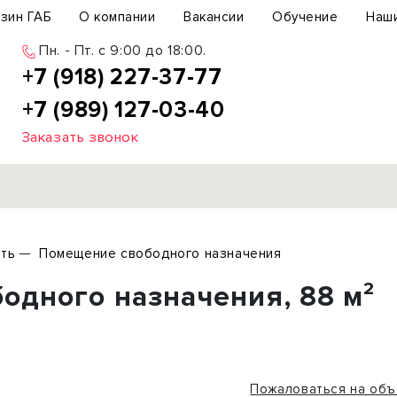
зин ГАБ
О компании
Вакансии
Обучение
Наш
Пн. - Пт. c 9:00 до 18:00.
+7 (918) 227-37-77
+7 (989) 127-03-40
Заказать звонок
Продажа
ть
Помещение свободного назначения
ьный участок
Офис
одного назначения, 88 м²
ьное здание
Торговое помещение
бщепит
Свободного назначения
с-центр
Склад
вый центр
Бизнес
Пожаловаться на объ