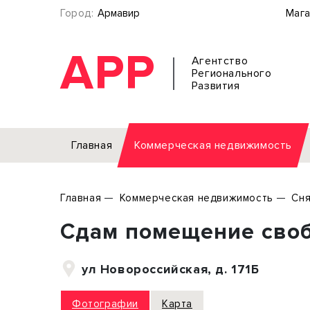
Город:
Армавир
Мага
АРР
Агентство
Регионального
Развития
Главная
Коммерческая недвижимость
Аренда
Главная
Коммерческая недвижимость
Сня
Офис
Земел
Сдам помещение своб
Торговое помещение
Отдел
Свободного назначения
Под о
ул Новороссийская, д. 171Б
Склад
Бизне
Производство
Торго
Фотографии
Карта