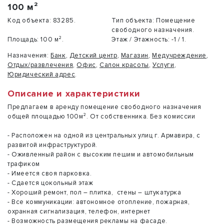
100 м²
Код объекта:
83285.
Тип объекта:
Помещение
свободного назначения.
Площадь:
100 м².
Этаж / Этажность:
-1 / 1.
Назначения:
Банк
,
Детский центр
,
Магазин
,
Медучреждение
,
Отдых/развлечения
,
Офис
,
Салон красоты
,
Услуги
,
Юридический адрес
.
Описание и характеристики
Предлагаем в аренду помещение свободного назначения
общей площадью 100м². От собственника. Без комиссии
- Расположен на одной из центральных улиц г. Армавира, с
развитой инфраструктурой.
- Оживленный район с высоким пешим и автомобильным
трафиком
- Имеется своя парковка.
- Сдается цокольный этаж
- Хороший ремонт, пол – плитка, стены – штукатурка
- Все коммуникации: автономное отопление, пожарная,
охранная сигнализация, телефон, интернет
- Возможность размещения рекламы на фасаде.