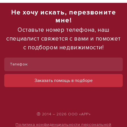
Не хочу искать, перезвоните
мне!
Оставьте номер телефона, наш
специалист свяжется с вами и поможет
с подбором недвижимости!
1
1
/
/
11
10
Телефон:
Сдам помещение свободного
Сдам торговое помещение, 185 м²
назначения, 80 м²
ул Ленина, д. 93
Заказать помощь в подборе
60 000 руб.
поселок Нефтекачка, д. 1
32 000 руб.
324 руб./м²
400 руб./м²
®
2014 – 2026 ООО «АРР»
Политика конфиденциальности персональной