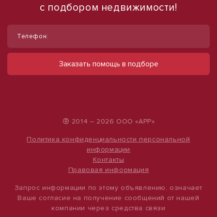
с подбором недвижимости!
1
1
/
/
19
10
Телефон:
Сдам помещение свободного
Сдам торговое помещение, 185 м²
назначения, 197 м²
ул Ленина, д. 93
Заказать помощь в подборе
60 000 руб.
ул Советской Армии, д. 33
98 500 руб.
324 руб./м²
500 руб./м²
®
2014 – 2026 ООО «АРР»
Политика конфиденциальности персональной
информации
Контакты
Правовая информация
Запрос информации по этому объявлению, означает
Ваше согласие на получение сообщений от нашей
компании через средства связи