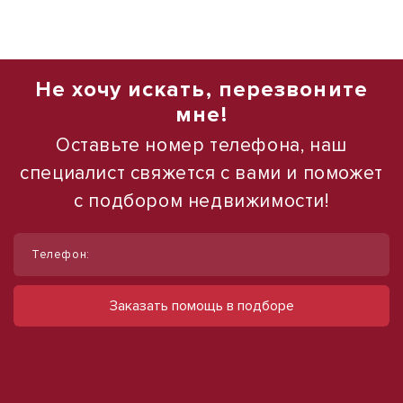
Не хочу искать, перезвоните
мне!
Оставьте номер телефона, наш
специалист свяжется с вами и поможет
с подбором недвижимости!
1
1
/
/
4
10
Телефон:
Сдам помещение свободного
Сдам торговое помещение, 185 м²
назначения, 250 м²
ул Ленина, д. 93
Заказать помощь в подборе
60 000 руб.
ул Тургенева
50 000 руб.
324 руб./м²
200 руб./м²