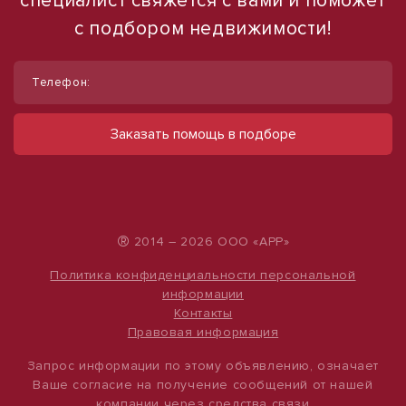
специалист свяжется с вами и поможет
с подбором недвижимости!
1
1
/
/
4
10
Телефон:
Продам помещение свободного
Сдам торговое помещение, 185 м²
назначения, 544 м²
ул Ленина, д. 93
Заказать помощь в подборе
60 000 руб.
ул Новороссийская, д. 3-5-7
37 000 000 руб.
324 руб./м²
68 015 руб./м²
®
2014 – 2026 ООО «АРР»
Политика конфиденциальности персональной
информации
Контакты
Правовая информация
Запрос информации по этому объявлению, означает
Ваше согласие на получение сообщений от нашей
компании через средства связи