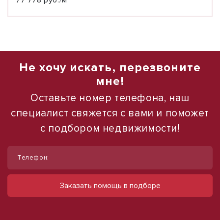
77 778 руб./м²
Не хочу искать, перезвоните
мне!
Оставьте номер телефона, наш
специалист свяжется с вами и поможет
с подбором недвижимости!
1
1
/
/
4
10
Телефон:
Продам помещение свободного
Сдам торговое помещение, 185 м²
назначения, 484 м²
ул Ленина, д. 93
Заказать помощь в подборе
60 000 руб.
ул Ефремова, д. 162
6 000 000 руб.
324 руб./м²
12 397 руб./м²