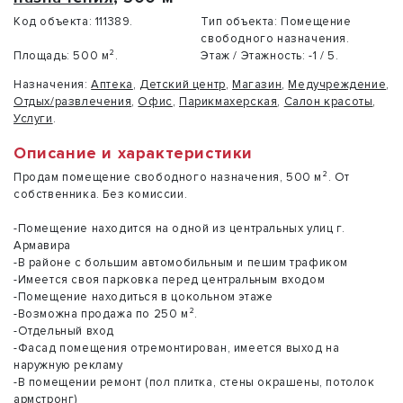
Код объекта:
111389.
Тип объекта:
Помещение
свободного назначения.
Площадь:
500 м².
Этаж / Этажность:
-1 / 5.
Назначения:
Аптека
,
Детский центр
,
Магазин
,
Медучреждение
,
Отдых/развлечения
,
Офис
,
Парикмахерская
,
Салон красоты
,
Услуги
.
Описание и характеристики
Продам помещение свободного назначения, 500 м². От
собственника. Без комиссии.
-Помещение находится на одной из центральных улиц г.
Армавира
-В районе с большим автомобильным и пешим трафиком
-Имеется своя парковка перед центральным входом
-Помещение находиться в цокольном этаже
-Возможна продажа по 250 м².
-Отдельный вход
-Фасад помещения отремонтирован, имеется выход на
наружную рекламу
-В помещении ремонт (пол плитка, стены окрашены, потолок
армстронг)