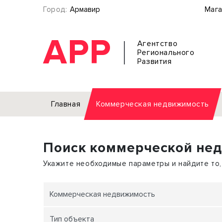
Город:
Армавир
Мага
АРР
Агентство
Регионального
Развития
Главная
Коммерческая недвижимость
Аренда
Поиск коммерческой не
Офис
Земел
Торговое помещение
Отдел
Укажите необходимые параметры и найдите то,
Свободного назначения
Под о
Склад
Бизне
Коммерческая недвижимость
Производство
Торго
Тип объекта