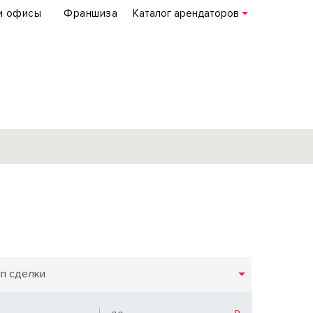
и офисы
Франшиза
Каталог арендаторов
База объектов
коммерческой
недвижимости
по всей России
ип сделки
Подробнее