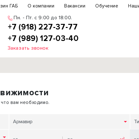
зин ГАБ
О компании
Вакансии
Обучение
Наш
Пн. - Пт. c 9:00 до 18:00.
+7 (918) 227-37-77
+7 (989) 127-03-40
Заказать звонок
Продажа
движимости
ьный участок
Офис
ьное здание
Торговое помещение
 что вам необходимо.
бщепит
Свободного назначения
с-центр
Склад
Армавир
Т
вый центр
Бизнес