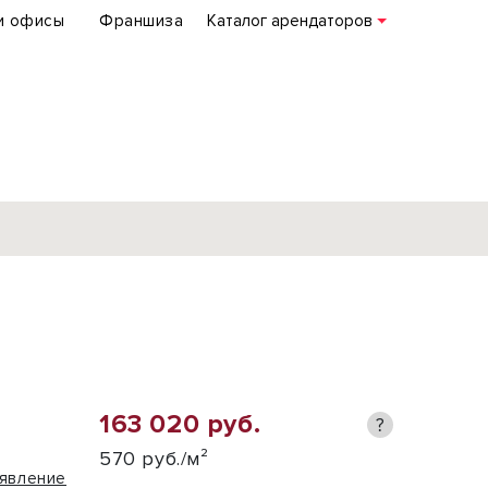
и офисы
Франшиза
Каталог арендаторов
База объектов
коммерческой
недвижимости
по всей России
163 020 руб.
?
Подробнее
570 руб./м²
явление