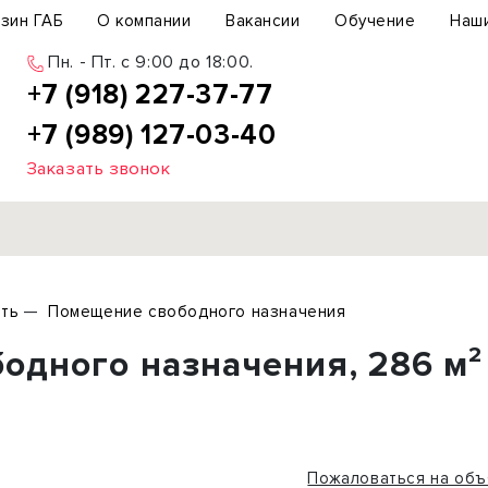
зин ГАБ
О компании
Вакансии
Обучение
Наш
Пн. - Пт. c 9:00 до 18:00.
+7 (918) 227-37-77
+7 (989) 127-03-40
Заказать звонок
Продажа
ть
Помещение свободного назначения
ьный участок
Офис
одного назначения, 286 м²
ьное здание
Торговое помещение
бщепит
Свободного назначения
с-центр
Склад
вый центр
Бизнес
Пожаловаться на объ