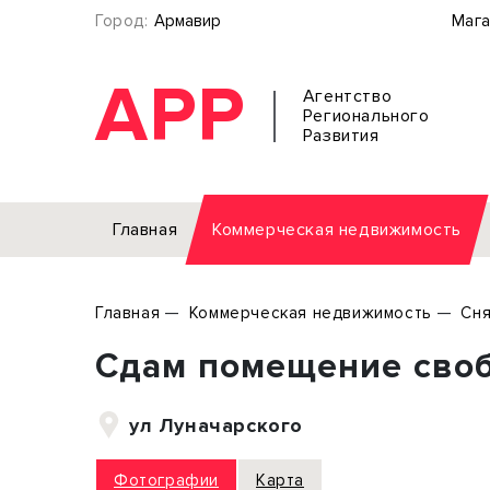
Город:
Армавир
Мага
АРР
Агентство
Регионального
Развития
Главная
Коммерческая недвижимость
Аренда
Главная
Коммерческая недвижимость
Сня
Офис
Земел
Сдам помещение своб
Торговое помещение
Отдел
Свободного назначения
Под о
ул Луначарского
Склад
Бизне
Производство
Торго
Фотографии
Карта