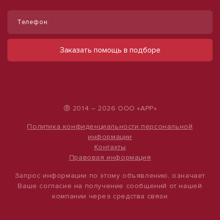
Телефон:
Сдам земельный участок, 20 ар (сотка)
Сдам торговое помещение, 185 м²
ул Ефремова, д. 274
ул Ленина, д. 93
Заказать помощь в подборе
50 000 руб.
60 000 руб.
25 руб./м²
324 руб./м²
®
2014 – 2026 ООО «АРР»
Политика конфиденциальности персональной
информации
Контакты
Правовая информация
Запрос информации по этому объявлению, означает
Ваше согласие на получение сообщений от нашей
компании через средства связи
1
/
4