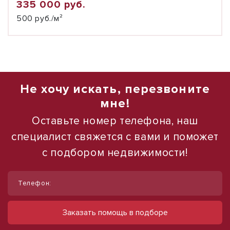
335 000 руб.
500 руб./м²
Не хочу искать, перезвоните
мне!
Оставьте номер телефона, наш
специалист свяжется с вами и поможет
с подбором недвижимости!
1
1
/
/
18
10
Телефон:
Сдам помещение свободного
Сдам торговое помещение, 185 м²
назначения, 585 м²
ул Ленина, д. 93
Заказать помощь в подборе
60 000 руб.
ул Курганная, д. 1