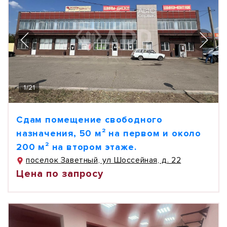
1
/
21
Сдам помещение свободного
назначения, 50 м² на первом и около
200 м² на втором этаже.
поселок Заветный, ул Шоссейная, д. 22
Цена по запросу