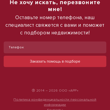
Не хочу искать, перезвоните
мне!
Оставьте номер телефона, наш
специалист свяжется с вами и поможет
с подбором недвижимости!
1
1
/
/
11
10
Телефон:
Сдам помещение свободного
Сдам торговое помещение, 185 м²
назначения, 80 м²
ул Ленина, д. 93
Заказать помощь в подборе
60 000 руб.
поселок Нефтекачка, д. 1
32 000 руб.
324 руб./м²
400 руб./м²
®
2014 – 2026 ООО «АРР»
Политика конфиденциальности персональной
информации
Контакты