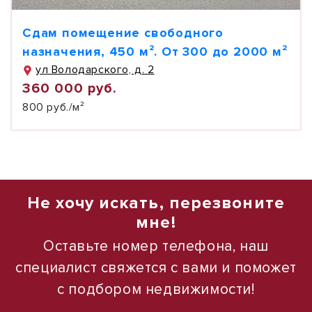
Сдам помещение свободного
назначения, 450 м². От 300 до 2000 м²
ул Володарского, д. 2
360 000 руб.
800 руб./м²
Не хочу искать, перезвоните
мне!
Оставьте номер телефона, наш
специалист свяжется с вами и поможет
с подбором недвижимости!
1
1
/
/
18
10