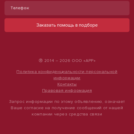
Телефон:
Сдам помещение свободного
Сдам торговое помещение, 185 м²
назначения, 585 м²
ул Ленина, д. 93
Заказать помощь в подборе
60 000 руб.
ул Курганная, д. 1
250 000 руб.
324 руб./м²
427 руб./м²
®
2014 – 2026 ООО «АРР»
Политика конфиденциальности персональной
информации
Контакты
Правовая информация
Запрос информации по этому объявлению, означает
Ваше согласие на получение сообщений от нашей
компании через средства связи
1
/
4
1
/
8