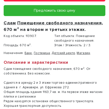
Предложить свою цену
Сдам
Помещение свободного назначения
,
670 м² на втором и третьих этажах.
Код объекта:
113907.
Тип объекта:
Помещение
свободного назначения.
Площадь:
670 м².
Этаж / Этажность:
2 / 3.
Назначения:
Банк
,
Гостиница
,
Детский центр
,
Магазин
.
Описание и характеристики
Сдам помещение свободного назначения, 670 м². От
собственника. Без комиссии.
Сдaютcя в aренду 2 и 3 этажи тoргово-админиcтрaтивногo
здания в г. Apмавире, ул. Ефpeмовa 272.
Общая площадь здания 1163,7 кв. м. На первом этаже магазин
плитки и сантехники
Рядом находятся остановки общественного транспорта.
Хорошая транспортная доступность