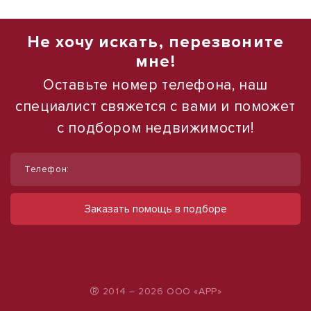
Не хочу искать, перезвоните
мне!
Оставьте номер телефона, наш
специалист свяжется с вами и поможет
с подбором недвижимости!
1
1
/
/
12
10
Телефон:
Сдам помещение свободного
Сдам торговое помещение, 185 м²
назначения, 70 м²
ул Ленина, д. 93
Заказать помощь в подборе
60 000 руб.
ул Луначарского, д. 161
70 000 руб.
324 руб./м²
1 000 руб./м²
®
2014 – 2026 ООО «АРР»