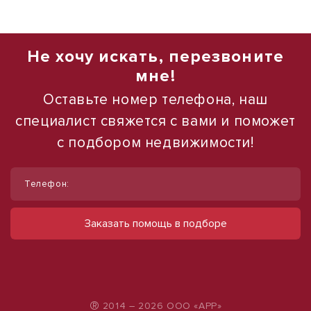
Не хочу искать, перезвоните
мне!
Оставьте номер телефона, наш
специалист свяжется с вами и поможет
с подбором недвижимости!
1
1
/
/
11
10
Телефон:
Сдам помещение свободного
Сдам торговое помещение, 185 м²
назначения, 80 м²
ул Ленина, д. 93
Заказать помощь в подборе
60 000 руб.
поселок Нефтекачка, д. 1
32 000 руб.
324 руб./м²
400 руб./м²
®
2014 – 2026 ООО «АРР»