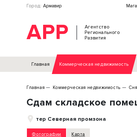
Город:
Армавир
Мага
АРР
Агентство
Регионального
Развития
Главная
Коммерческая недвижимость
Аренда
Главная
Коммерческая недвижимость
Сня
Офис
Земел
Сдам складское помещ
Торговое помещение
Отдел
Свободного назначения
Под о
тер Северная промзона
Склад
Бизне
Производство
Торго
Фотографии
Карта