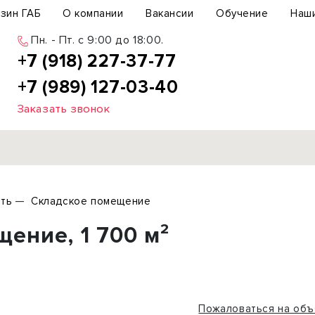
зин ГАБ
О компании
Вакансии
Обучение
Наш
Пн. - Пт. c 9:00 до 18:00.
+7 (918) 227-37-77
+7 (989) 127-03-40
Заказать звонок
Продажа
ть
Складское помещение
ьный участок
Офис
ение, 1 700 м²
ьное здание
Торговое помещение
бщепит
Свободного назначения
с-центр
Склад
вый центр
Бизнес
Пожаловаться на объ