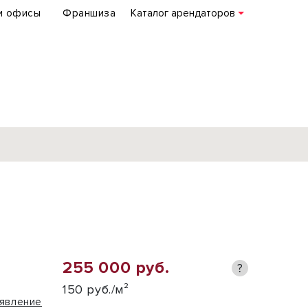
и офисы
Франшиза
Каталог арендаторов
База объектов
коммерческой
недвижимости
по всей России
255 000 руб.
?
Подробнее
150 руб./м²
явление