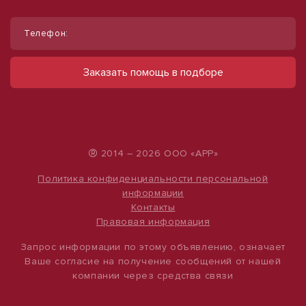
1
1
/
/
22
10
Телефон:
Сдам производственное помещение,
Сдам торговое помещение, 185 м²
700 м²
ул Ленина, д. 93
Заказать помощь в подборе
60 000 руб.
пер Пугачева, д. 2/1
250 000 руб.
324 руб./м²
357 руб./м²
®
2014 – 2026 ООО «АРР»
Политика конфиденциальности персональной
информации
Контакты
Правовая информация
Запрос информации по этому объявлению, означает
Ваше согласие на получение сообщений от нашей
компании через средства связи
1
/
4