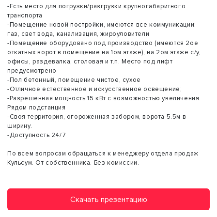
-Есть место для погрузки/разгрузки крупногабаритного
транспорта
-Помещение новой постройки, имеются все коммуникации:
газ, свет вода, канализация, жироуловители
-Помещение оборудовано под производство (имеются 2ое
откатных ворот в помещение на 1ом этаже), на 2ом этаже с/у,
офисы, раздевалка, столовая и т.п. Место под лифт
предусмотрено
-Пол бетонный, помещение чистое, сухое
-Отличное естественное и искусственное освещение;
-Разрешенная мощность 15 кВт с возможностью увеличения.
Рядом подстанция
-Своя территория, огороженная забором, ворота 5.5м в
ширину.
-Доступность 24/7
По всем вопросам обращаться к менеджеру отдела продаж
Кульсум. От собственника. Без комиссии.
Скачать презентацию