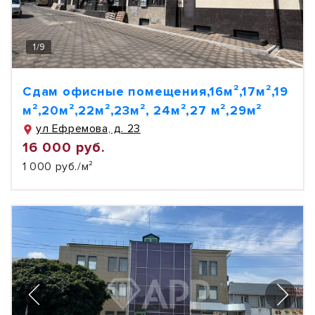
1
/
9
Сдам офисные помещения,16м²,17м²,19
м²,20м²,22м²,23м², 24м²,27 м²,29м²
ул Ефремова, д. 23
16 000 руб.
1 000 руб./м²