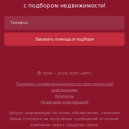
с подбором недвижимости!
1
1
/
/
10
10
Телефон:
Сдам офисное помещение, 31 м²
Сдам торговое помещение, 185 м²
ул Тоннельная, д. 34
ул Ленина, д. 93
Заказать помощь в подборе
21 700 руб.
60 000 руб.
700 руб./м²
324 руб./м²
®
2014 – 2026 ООО «АРР»
Политика конфиденциальности персональной
информации
Контакты
Правовая информация
Запрос информации по этому объявлению, означает
Ваше согласие на получение сообщений от нашей
компании через средства связи