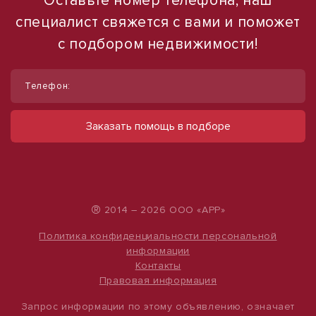
Оставьте номер телефона, наш
специалист свяжется с вами и поможет
с подбором недвижимости!
1
1
/
/
3
10
Телефон:
Сдам отдельно стоящее здание, 100 м²
Сдам торговое помещение, 185 м²
ул Каспарова, д. 63а
ул Ленина, д. 93
Заказать помощь в подборе
35 000 руб.
60 000 руб.
350 руб./м²
324 руб./м²
®
2014 – 2026 ООО «АРР»
Политика конфиденциальности персональной
информации
Контакты
Правовая информация
Запрос информации по этому объявлению, означает