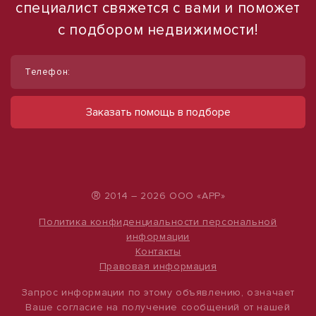
специалист свяжется с вами и поможет
с подбором недвижимости!
1
1
/
/
8
10
Телефон:
Продам земельный участок, 5 ар
Сдам торговое помещение, 185 м²
(сотка)
ул Ленина, д. 93
Заказать помощь в подборе
60 000 руб.
ул Советской Армии, д. 208
6 500 000 руб.
324 руб./м²
13 000 руб./м²
®
2014 – 2026 ООО «АРР»
Политика конфиденциальности персональной
информации
Контакты
Правовая информация
Запрос информации по этому объявлению, означает
Ваше согласие на получение сообщений от нашей