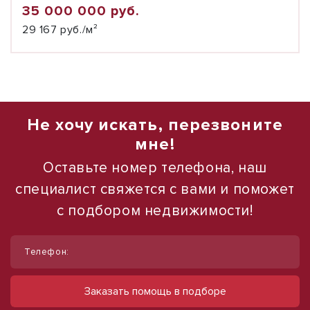
35 000 000 руб.
29 167 руб./м²
Не хочу искать, перезвоните
мне!
Оставьте номер телефона, наш
специалист свяжется с вами и поможет
с подбором недвижимости!
1
1
/
/
5
10
Телефон:
Продам земельный участок, 1,7 гектар
Сдам торговое помещение, 185 м²
тер Северная промзона, д. 25
ул Ленина, д. 93
Заказать помощь в подборе
45 000 000 руб.
60 000 руб.