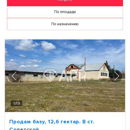
По площади
По назначению
1
/
19
Продам базу, 12,6 гектар. В ст.
Советской