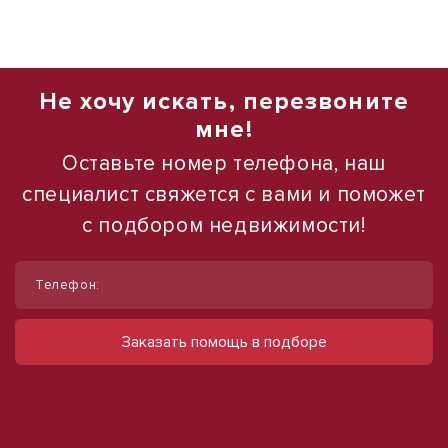
Не хочу искать, перезвоните
мне!
Оставьте номер телефона, наш
специалист свяжется с вами и поможет
с подбором недвижимости!
1
1
/
/
3
10
Телефон:
Продам торговое помещение, 60 м²
Сдам торговое помещение, 185 м²
ул Кирова, д. 48
ул Ленина, д. 93
Заказать помощь в подборе
22 000 000 руб.
60 000 руб.
366 667 руб./м²
324 руб./м²