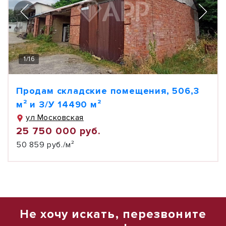
1
/
16
Продам складские помещения, 506,3
м² и З/У 14490 м²
ул Московская
25 750 000 руб.
50 859 руб./м²
Не хочу искать, перезвоните