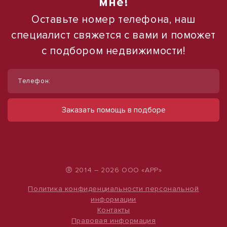
мне!
Оставьте номер телефона, наш
специалист свяжется с вами и поможет
с подбором недвижимости!
1
1
/
/
9
10
Телефон:
Продам складское помещение, 1 700
Сдам торговое помещение, 185 м²
м²
ул Ленина, д. 93
Заказать помощь в подборе
60 000 руб.
тер Северная промзона
Цена по запросу
324 руб./м²
®
2014 – 2026 ООО «АРР»
Политика конфиденциальности персональной
информации
Контакты
Правовая информация