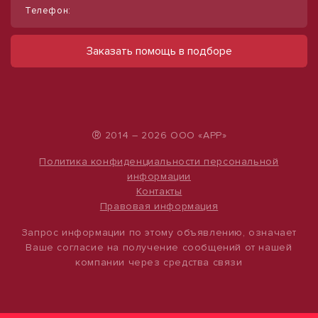
Телефон:
Продам производственное
Сдам торговое помещение, 185 м²
помещение, 3 030 м², земля 1 ГА
ул Ленина, д. 93
Заказать помощь в подборе
60 000 руб.
ул Воровского, д. 77А
250 000 000 руб.
324 руб./м²
82 508 руб./м²
®
2014 – 2026 ООО «АРР»
Политика конфиденциальности персональной
информации
Контакты
Правовая информация
Запрос информации по этому объявлению, означает
Ваше согласие на получение сообщений от нашей
компании через средства связи
1
/
4
1
/
21