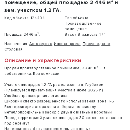
помещение, общей площадью 2 446 м² и
зем. участком 1.2 ГА.
Код объекта:
124404.
Тип объекта:
Производственное
помещение.
Площадь:
2446 м².
Этаж / Этажность:
1 / 1.
Назначения:
Автосервис
,
Инвестпроект
,
Производство
,
Столовая
.
Описание и характеристики
Продам производственное помещение, 2 446 м². От
собственника. Без комиссии.
Участок площадью 1.2 ГА расположен в п. Глубоком
(Планируется приватизация участка в июле 2025 г.)
Удобная транспортная логистика.
Широкий спектр разрешенного использования, зона П-5
Вся территория огорожена забором, по фасаду
металлопрофильный забор с двумя откатными воротами
Перед территорией участок площадью 30 соток - согласован
под сервитут
На территории базы расположены два новых