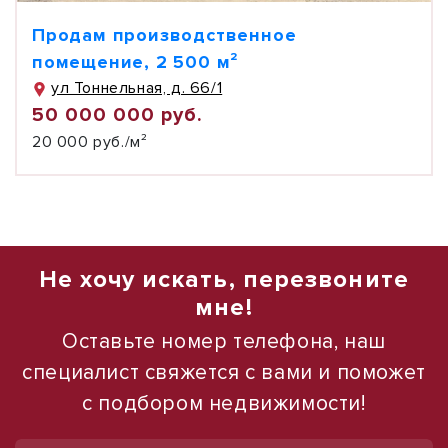
Продам производственное
помещение, 2 500 м²
ул Тоннельная, д. 66/1
50 000 000 руб.
20 000 руб./м²
Не хочу искать, перезвоните
мне!
Оставьте номер телефона, наш
специалист свяжется с вами и поможет
с подбором недвижимости!
1
1
/
/
19
10