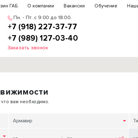
зин ГАБ
О компании
Вакансии
Обучение
Наш
Пн. - Пт. c 9:00 до 18:00.
+7 (918) 227-37-77
+7 (989) 127-03-40
Заказать звонок
Продажа
движимости
ьный участок
Офис
ьное здание
Торговое помещение
 что вам необходимо.
бщепит
Свободного назначения
с-центр
Склад
Армавир
Т
вый центр
Бизнес