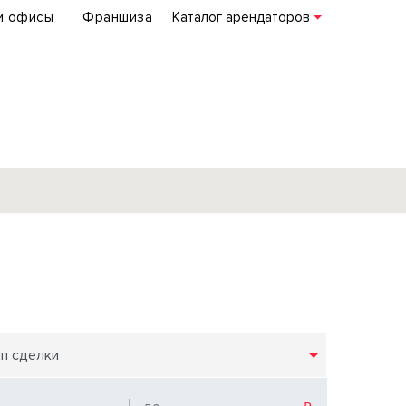
и офисы
Франшиза
Каталог арендаторов
База объектов
коммерческой
недвижимости
по всей России
ип сделки
Подробнее