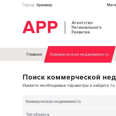
Город:
Армавир
Мага
АРР
Агентство
Регионального
Развития
Главная
Коммерческая недвижимость
Аренда
Поиск коммерческой не
Офис
Земел
Торговое помещение
Отдел
Укажите необходимые параметры и найдите то,
Свободного назначения
Под о
Склад
Бизне
Коммерческая недвижимость
Производство
Торго
Тип объекта