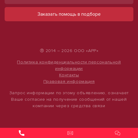
Сдам помещение свободного
Сдам торговое помещение, 185 м²
назначения, 53 м²
ул Ленина, д. 93
Заказать помощь в подборе
60 000 руб.
ул Ефремова, д. 123
25 000 руб.
324 руб./м²
472 руб./м²
®
2014 – 2026 ООО «АРР»
Политика конфиденциальности персональной
информации
Контакты
Правовая информация
Запрос информации по этому объявлению, означает
Ваше согласие на получение сообщений от нашей
компании через средства связи
1
/
4
1
/
8
Продам помещение свободного