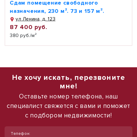
Сдам помещение свободного
назначения, 230 м². 73 и 157 м².
ул Ленина, д. 123
87 400 руб.
380 руб./м²
Не хочу искать, перезвоните
мне!
Оставьте номер телефона, наш
специалист свяжется с вами и поможет
с подбором недвижимости!
1
1
/
/
5
10
Телефон: