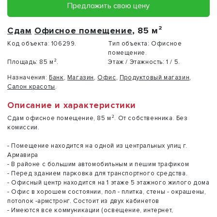
Предложить свою цену
Сдам
Офисное помещение
, 85 м²
Код объекта:
106299.
Тип объекта:
Офисное
помещение.
Площадь:
85 м².
Этаж / Этажность:
1 / 5.
Назначения:
Банк
,
Магазин
,
Офис
,
Продуктовый магазин
,
Салон красоты
.
Описание и характеристики
Сдам офисное помещение, 85 м². От собственника. Без
комиссии.
- Помещение находится на одной из центральных улиц г.
Армавира
- В районе с большим автомобильным и пешим трафиком
- Перед зданием парковка для транспортного средства.
- Офисный центр находится на 1 этаже 5 этажного жилого дома
- Офис в хорошем состоянии, пол - плитка, стены - окрашены,
потолок -армстронг. Состоит из двух кабинетов
- Имеются все коммуникации (освещение, интернет,