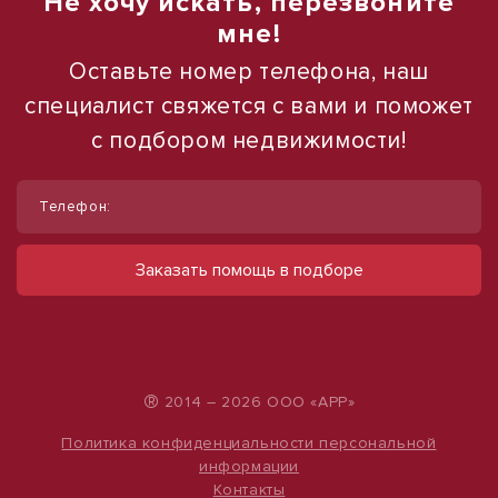
Не хочу искать, перезвоните
мне!
Оставьте номер телефона, наш
специалист свяжется с вами и поможет
с подбором недвижимости!
1
1
/
/
3
10
Телефон:
Сдам офисное помещение, 60 м².
Сдам торговое помещение, 185 м²
Офисы от 24 до 60 м²
ул Ленина, д. 93
Заказать помощь в подборе
60 000 руб.
ул Шаумяна, д. 6/9
24 000 руб.
324 руб./м²
400 руб./м²
®
2014 – 2026 ООО «АРР»
Политика конфиденциальности персональной
информации
Контакты