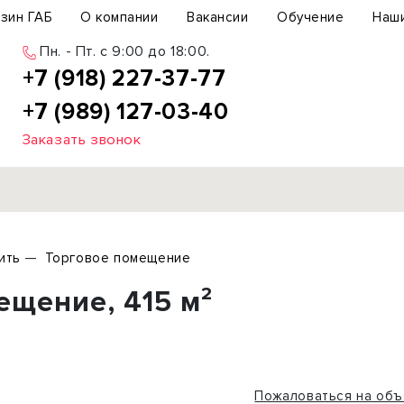
зин ГАБ
О компании
Вакансии
Обучение
Наш
Пн. - Пт. c 9:00 до 18:00.
+7 (918) 227-37-77
+7 (989) 127-03-40
Заказать звонок
Продажа
ить
Торговое помещение
ьный участок
Офис
ещение, 415 м²
ьное здание
Торговое помещение
бщепит
Свободного назначения
с-центр
Склад
вый центр
Бизнес
Пожаловаться на объ