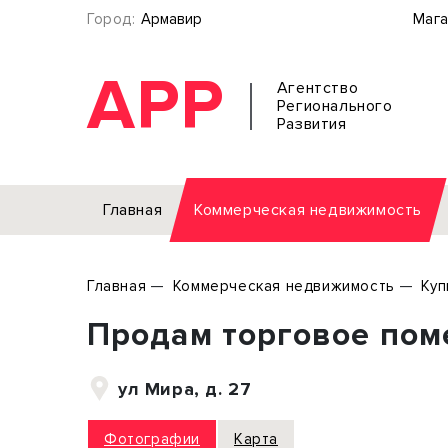
Город:
Армавир
Мага
АРР
Агентство
Регионального
Развития
Главная
Коммерческая недвижимость
Аренда
Главная
Коммерческая недвижимость
Куп
Офис
Земел
Продам торговое пом
Торговое помещение
Отдел
Свободного назначения
Под о
ул Мира, д. 27
Склад
Бизне
Производство
Торго
Фотографии
Карта