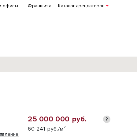
и офисы
Франшиза
Каталог арендаторов
База объектов
коммерческой
недвижимости
по всей России
25 000 000 руб.
?
Подробнее
60 241 руб./м²
явление