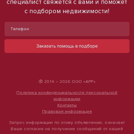
специалист свяжется с вами и поможет
с подбором недвижимости!
1
1
/
/
8
10
Телефон:
Продам производственное
Сдам торговое помещение, 185 м²
помещение, 710 м² и земельный
ул Ленина, д. 93
Заказать помощь в подборе
60 000 руб.
участок 15 соток
324 руб./м²
ул Урицкого, д. 137
13 000 000 руб.
18 310 руб./м²
®
2014 – 2026 ООО «АРР»
Политика конфиденциальности персональной
информации
Контакты
Правовая информация
Запрос информации по этому объявлению, означает
Ваше согласие на получение сообщений от нашей