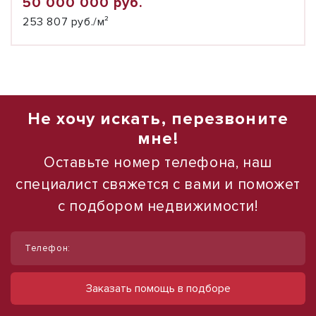
50 000 000 руб.
253 807 руб./м²
Не хочу искать, перезвоните
мне!
Оставьте номер телефона, наш
специалист свяжется с вами и поможет
с подбором недвижимости!
1
1
/
/
18
10
Телефон:
Продам помещение общественного
Сдам торговое помещение, 185 м²
питания, 1 064 м²
ул Ленина, д. 93
Заказать помощь в подборе
60 000 руб.
ул Ленина, д. 88