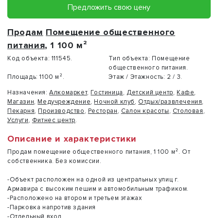
Предложить свою цену
Продам
Помещение общественного
питания
, 1 100 м²
Код объекта:
111545.
Тип объекта:
Помещение
общественного питания.
Площадь:
1100 м².
Этаж / Этажность:
2 / 3.
Назначения:
Алкомаркет
,
Гостиница
,
Детский центр
,
Кафе
,
Магазин
,
Медучреждение
,
Ночной клуб
,
Отдых/развлечения
,
Пекарня
,
Производство
,
Ресторан
,
Салон красоты
,
Столовая
,
Услуги
,
Фитнес центр
.
Описание и характеристики
Продам помещение общественного питания, 1 100 м². От
собственника. Без комиссии.
-Объект расположен на одной из центральных улиц г.
Армавира с высоким пешим и автомобильным трафиком.
-Расположено на втором и третьем этажах
-Парковка напротив здания
-Отдельный вход