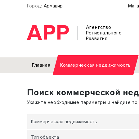
Город:
Армавир
Мага
АРР
Агентство
Регионального
Развития
Главная
Коммерческая недвижимость
Аренда
Поиск коммерческой не
Офис
Земел
Торговое помещение
Отдел
Укажите необходимые параметры и найдите то,
Свободного назначения
Под о
Склад
Бизне
Коммерческая недвижимость
Производство
Торго
Тип объекта