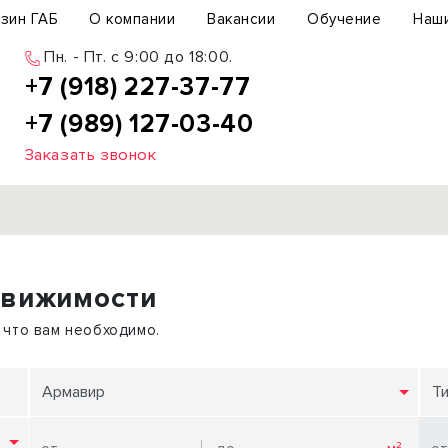
зин ГАБ
О компании
Вакансии
Обучение
Наш
Пн. - Пт. c 9:00 до 18:00.
+7 (918) 227-37-77
+7 (989) 127-03-40
Заказать звонок
Продажа
движимости
ьный участок
Офис
ьное здание
Торговое помещение
 что вам необходимо.
бщепит
Свободного назначения
с-центр
Склад
Армавир
Т
вый центр
Бизнес