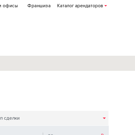
и офисы
Франшиза
Каталог арендаторов
База объектов
коммерческой
недвижимости
по всей России
ип сделки
Подробнее