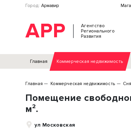
Город:
Армавир
Мага
АРР
Агентство
Регионального
Развития
Главная
Коммерческая недвижимость
Аренда
Главная
Коммерческая недвижимость
Сня
Офис
Земел
Помещение свободног
Торговое помещение
Отдел
Свободного назначения
Под о
м².
Склад
Бизне
Производство
Торго
ул Московская