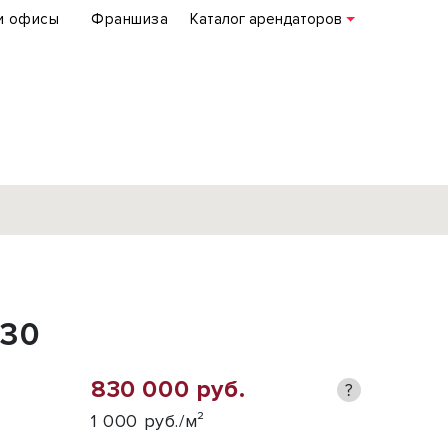
и офисы
Франшиза
Каталог арендаторов
База объектов
коммерческой
830
недвижимости
по всей России
830 000 руб.
?
Подробнее
1 000 руб./м²