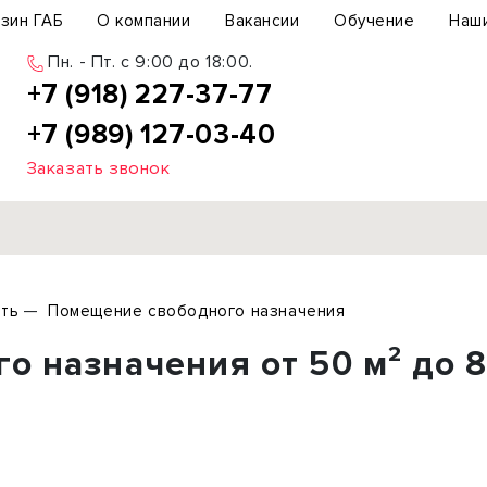
зин ГАБ
О компании
Вакансии
Обучение
Наш
Пн. - Пт. c 9:00 до 18:00.
+7 (918) 227-37-77
+7 (989) 127-03-40
Заказать звонок
Продажа
ть
Помещение свободного назначения
ьный участок
Офис
о назначения от 50 м² до 
ьное здание
Торговое помещение
бщепит
Свободного назначения
с-центр
Склад
вый центр
Бизнес