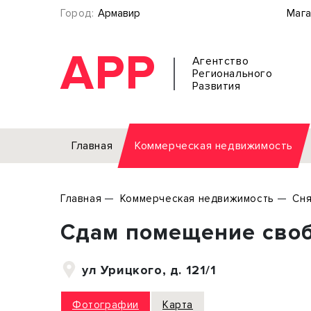
Город:
Армавир
Мага
АРР
Агентство
Регионального
Развития
Главная
Коммерческая недвижимость
Аренда
Главная
Коммерческая недвижимость
Сня
Офис
Земел
Сдам помещение своб
Торговое помещение
Отдел
Свободного назначения
Под о
ул Урицкого, д. 121/1
Склад
Бизне
Производство
Торго
Фотографии
Карта