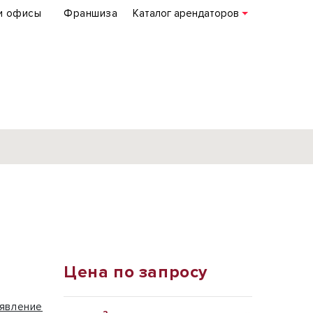
и офисы
Франшиза
Каталог арендаторов
База объектов
коммерческой
недвижимости
по всей России
Цена по запросу
Подробнее
явление