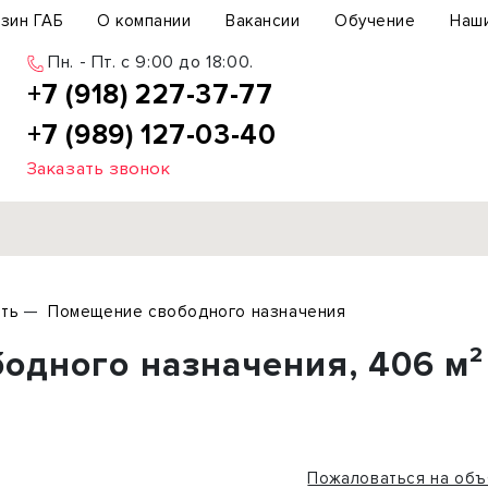
зин ГАБ
О компании
Вакансии
Обучение
Наш
Пн. - Пт. c 9:00 до 18:00.
+7 (918) 227-37-77
+7 (989) 127-03-40
Заказать звонок
Продажа
ть
Помещение свободного назначения
ьный участок
Офис
одного назначения, 406 м²
ьное здание
Торговое помещение
бщепит
Свободного назначения
с-центр
Склад
вый центр
Бизнес
Пожаловаться на объ