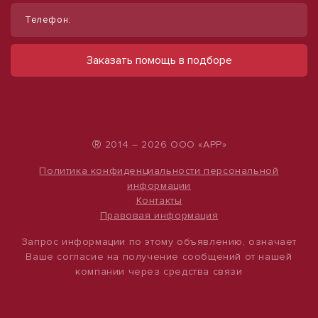
Телефон:
Сдам помещение свободного
Сдам торговое помещение, 185 м²
назначения, 115 м² на втором этаже.
ул Ленина, д. 93
Заказать помощь в подборе
60 000 руб.
ул Халтурина, д. 88
46 000 руб.
324 руб./м²
400 руб./м²
®
2014 – 2026 ООО «АРР»
Политика конфиденциальности персональной
информации
Контакты
Правовая информация
Запрос информации по этому объявлению, означает
Ваше согласие на получение сообщений от нашей
компании через средства связи
1
/
4
1
/
15