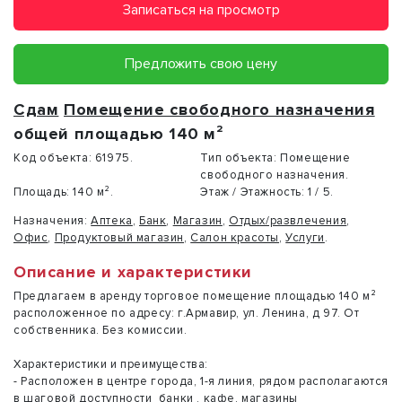
Записаться на просмотр
Предложить свою цену
Сдам
Помещение свободного назначения
общей площадью 140 м²
Код объекта:
61975.
Тип объекта:
Помещение
свободного назначения.
Площадь:
140 м².
Этаж / Этажность:
1 / 5.
Назначения:
Аптека
,
Банк
,
Магазин
,
Отдых/развлечения
,
Офис
,
Продуктовый магазин
,
Салон красоты
,
Услуги
.
Описание и характеристики
Предлагаем в аренду торговое помещение площадью 140 м²
расположенное по адресу: г.Армавир, ул. Ленина, д 97. От
собственника. Без комиссии.
Характеристики и преимущества:
- Расположен в центре города, 1-я линия, рядом располагаются
в шаговой доступности банки , кафе, магазины