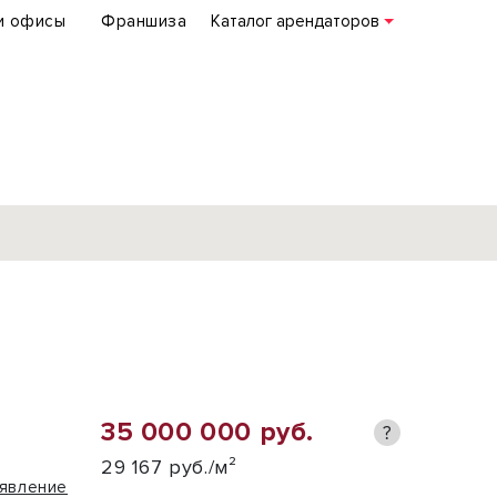
и офисы
Франшиза
Каталог арендаторов
База объектов
коммерческой
недвижимости
по всей России
35 000 000 руб.
?
Подробнее
29 167 руб./м²
явление