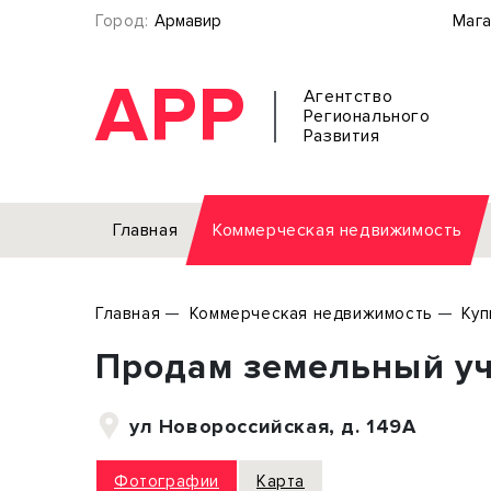
Город:
Армавир
Мага
АРР
Агентство
Регионального
Развития
Главная
Коммерческая недвижимость
Аренда
Главная
Коммерческая недвижимость
Куп
Офис
Земел
Продам земельный учас
Торговое помещение
Отдел
Свободного назначения
Под о
ул Новороссийская, д. 149А
Склад
Бизне
Производство
Торго
Фотографии
Карта