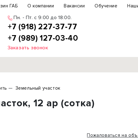
зин ГАБ
О компании
Вакансии
Обучение
Наш
Пн. - Пт. c 9:00 до 18:00.
+7 (918) 227-37-77
+7 (989) 127-03-40
Заказать звонок
Продажа
ить
Земельный участок
ьный участок
Офис
ток, 12 ар (сотка)
ьное здание
Торговое помещение
бщепит
Свободного назначения
с-центр
Склад
вый центр
Бизнес
Пожаловаться на объ