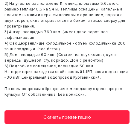
2) На участке расположено 11 теплиц, площадью 5.6соток,
размер теплиц-10.5 на 54 м. Теплицы оснащены: Капельным
поливом нижним и верхнем поливом с орошением, ворота с
двух сторон, окна открываются по бокам, а также сверху для
проветривания.
3) Ангар, площадью 760 квм. (имеет двое ворот, пол
асфальтирован
4) Овощехранилище холодильное - объем холодильника 200
тонн продукции. (пол бетон)
5) Дом, площадью 60 квм. (Состоит из двух комнат, кухни-
веранды, душевой, с/у, коридор. Дом с ремонтом)
6) Подсобное помещение, площадью 50 квм
На территории находится свой газовый ШРП, своя подстанция
- 30 кВт, центральный водопровод Курганинский.
По всем вопросам обращаться к менеджеру отдела продаж
Кульсум. От собственника. Без комиссии.
Скачать презентацию