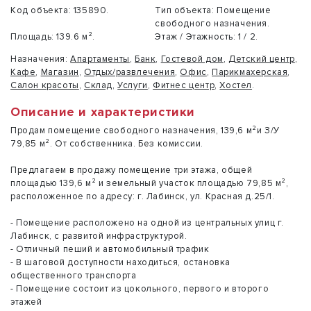
Код объекта:
135890.
Тип объекта:
Помещение
свободного назначения.
Площадь:
139.6 м².
Этаж / Этажность:
1 / 2.
Назначения:
Апартаменты
,
Банк
,
Гостевой дом
,
Детский центр
,
Кафе
,
Магазин
,
Отдых/развлечения
,
Офис
,
Парикмахерская
,
Салон красоты
,
Склад
,
Услуги
,
Фитнес центр
,
Хостел
.
Описание и характеристики
Продам помещение свободного назначения, 139,6 м²и З/У
79,85 м². От собственника. Без комиссии.
Предлагаем в продажу помещение три этажа, общей
площадью 139,6 м² и земельный участок площадью 79,85 м²,
расположенное по адресу: г. Лабинск, ул. Красная д.25/1.
- Помещение расположено на одной из центральных улиц г.
Лабинск, с развитой инфраструктурой.
- Отличный пеший и автомобильный трафик
- В шаговой доступности находиться, остановка
общественного транспорта
- Помещение состоит из цокольного, первого и второго
этажей