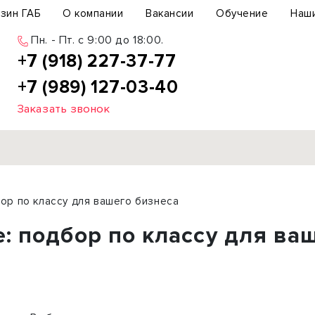
зин ГАБ
О компании
Вакансии
Обучение
Наш
Пн. - Пт. c 9:00 до 18:00.
+7 (918) 227-37-77
+7 (989) 127-03-40
Заказать звонок
Продажа
ор по классу для вашего бизнеса
ьный участок
Офис
 подбор по классу для ва
ьное здание
Торговое помещение
бщепит
Свободного назначения
с-центр
Склад
вый центр
Бизнес